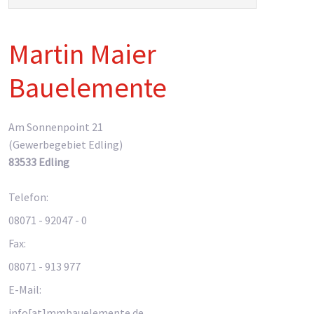
Martin Maier
Bauelemente
Am Sonnenpoint 21
(Gewerbegebiet Edling)
83533 Edling
Telefon:
08071 - 92047 - 0
Fax:
08071 - 913 977
E-Mail:
info[at]mmbauelemente.de