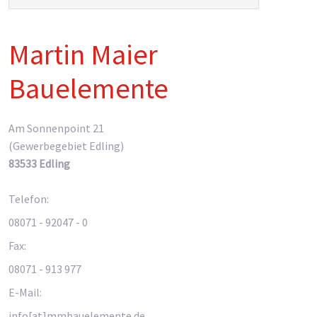
Martin Maier
Bauelemente
Am Sonnenpoint 21
(Gewerbegebiet Edling)
83533 Edling
Telefon:
08071 - 92047 - 0
Fax:
08071 - 913 977
E-Mail:
info[at]mmbauelemente.de