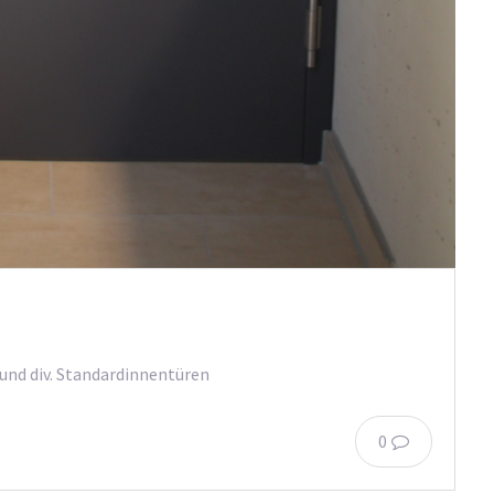
und div. Standardinnentüren
0